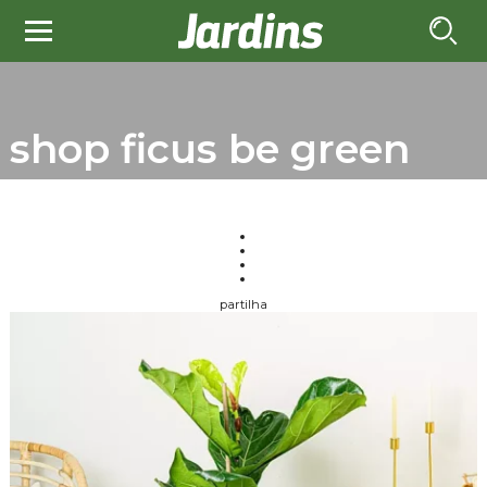
shop ficus be green
partilha