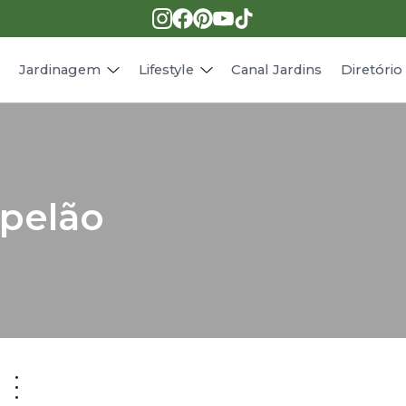
Pragas e doenças
Receitas
Paisagismo
Animais
s
Jardinagem
Lifestyle
Canal Jardins
Diretóri
apelão