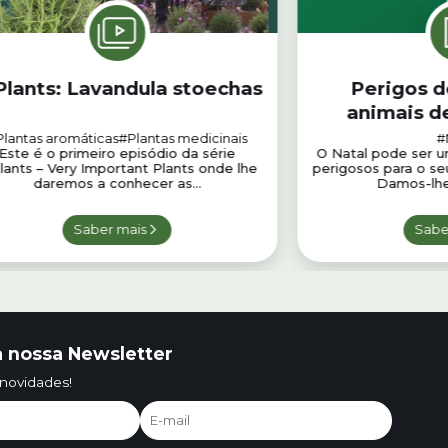
Plants: Lavandula stoechas
Perigos d
animais d
Plantas aromáticas
#Plantas medicinais
#
Este é o primeiro episódio da série
O Natal pode ser 
lants – Very Important Plants onde lhe
perigosos para o se
daremos a conhecer as...
Damos-lhe 
Saber mais
Sabe
 nossa Newsletter
 novidades!