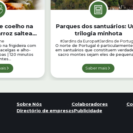
e coelho na
Parques dos santuários: 
arroz salteado
trilogia minhota
alho-francês
ne
#Jardins da Europa
#Jardins de Portug
 na frigideira com
O norte de Portugal é particularmente
 acelgas e alho-
em santuários que constituem verdade
oas | 120 minutos
sacro montes sejam eles de pequenas
tes...
ais
Saber mais
Sobre Nós
Colaboradores
Co
Directório de empresas
Publicidade