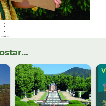
partilha
tar...