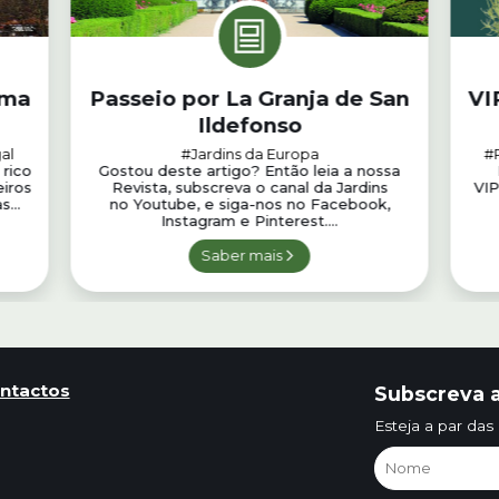
Uma
Passeio por La Granja de San
VI
Ildefonso
al
#Jardins da Europa
#
 rico
Gostou deste artigo? Então leia a nossa
iros
Revista, subscreva o canal da Jardins
VIP
...
no Youtube, e siga-nos no Facebook,
Instagram e Pinterest....
Saber mais
ntactos
Subscreva a
Esteja a par das