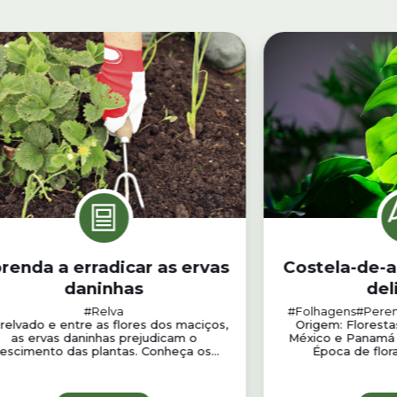
renda a erradicar as ervas
Costela-de-a
daninhas
del
#Relva
#Folhagens
#Pere
relvado e entre as flores dos maciços,
Origem: Florestas
as ervas daninhas prejudicam o
México e Panamá C
rescimento das plantas. Conheça os...
Época de flora