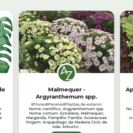
de
Malmequer -
Ap
Argyranthemum spp.
#Flores
#Perene
#Plantas de exterior
m
Nome científico: Argyranthemum spp.
No 
a
Nome comum: Estreleira, Malmequer,
e
Margarida, Pampilho Família: Asteraceae
c
Origem: Arquipélago da Madeira Ciclo de
vida: Arbusto...