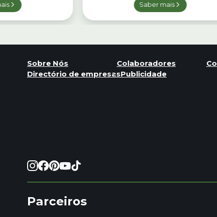
ais
Saber mais
Sobre Nós
Colaboradores
Co
Directório de empresas
Publicidade
Parceiros