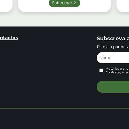
Saber mais
ntactos
Subscreva a
Esteja a par das
Autorizo o env
Contratação
e