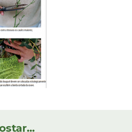
tar...