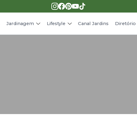
Pragas e doenças
Receitas
Paisagismo
Animais
s
Jardinagem
Lifestyle
Canal Jardins
Diretóri