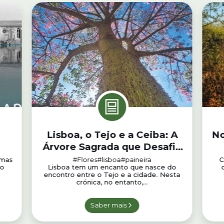
Lisboa, o Tejo e a Ceiba: A
No
Árvore Sagrada que Desafia
as Estações
imas
#Flores
#lisboa
#paineira
C
do
Lisboa tem um encanto que nasce do
encontro entre o Tejo e a cidade. Nesta
crónica, no entanto,...
Saber mais