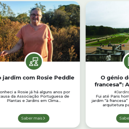
 jardim com Rosie Peddle
O génio d
francesa”: 
onheci a Rosie já há alguns anos por
#Jardin
causa da Associação Portuguesa de
Fui até Paris ho
Plantas e Jardins em Clima...
jardim “à francesa”
arquitetura pa
Saber mais
Sabe