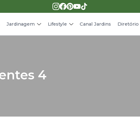
Pragas e doenças
Receitas
Paisagismo
Animais
s
Jardinagem
Lifestyle
Canal Jardins
Diretóri
entes 4