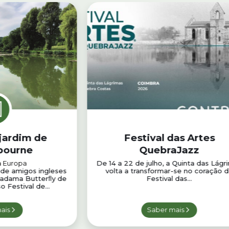
jardim de
Festival das Artes
bourne
QuebraJazz
a Europa
De 14 a 22 de julho, a Quinta das Lágr
de amigos ingleses
volta a transformar-se no coração 
 Madama Butterﬂy de
Festival das...
 Festival de...
ais
Saber mais