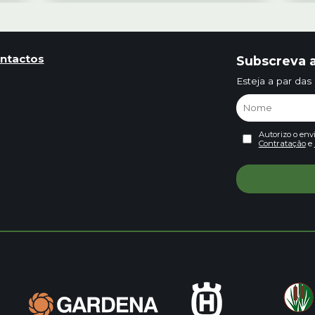
ntactos
Subscreva a
Esteja a par das
Autorizo o env
Contratação
e