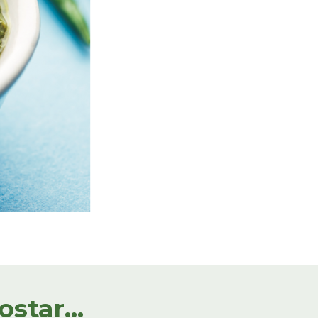
tar...