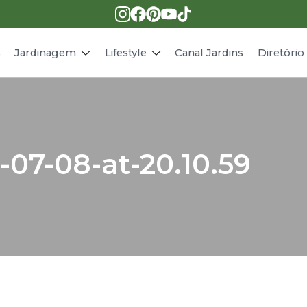
Pragas e doenças
Receitas
Paisagismo
Animais
s
Jardinagem
Lifestyle
Canal Jardins
Diretóri
-07-08-at-20.10.59