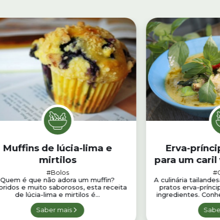
Muffins de lúcia-lima e
Erva-prínci
mirtilos
para um caril
per
#Bolos
#
Quem é que não adora um muffin?
A culinária tailande
oridos e muito saborosos, esta receita
pratos erva-prínc
de lúcia-lima e mirtilos é...
ingredientes. Conhe
Saber mais
Sabe