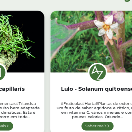
capillaris
Lulo - Solanum quitoens
amentais
#Tillandsia
#Frutícolas
#Horta
#Plantas de exteri
 muito bem adaptada
Um fruto de sabor agridoce e cítrico, 
climáticas. Esta é
em vitamina C, vários minerais e co
orre em toda...
poucas calorias. Oriundo...
ais
Saber mais