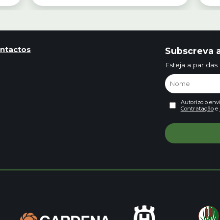
ntactos
Subscreva a
Esteja a par das
Autorizo o env
Contratação
e