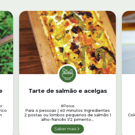
e
Tarte de salmão e acelgas
or
#Peixe
rico
Para 4 pessoas | 40 minutos Ingredientes
m
2 postas ou lombos pequenos de salmão 1
Col
alho-francês 1/2 pimento...
Saber mais