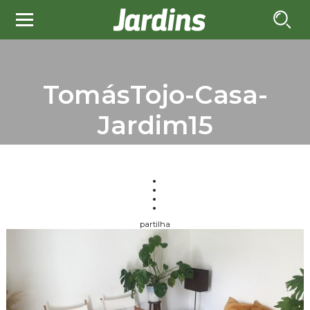
TomásTojo-Casa-
Jardim15
partilha