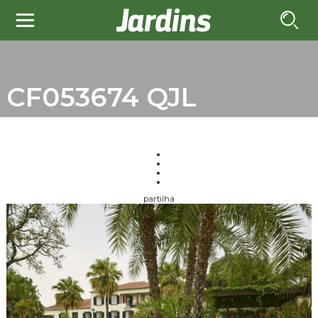
CF053674 QJL
partilha