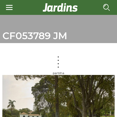
CF053789 JM
partilha