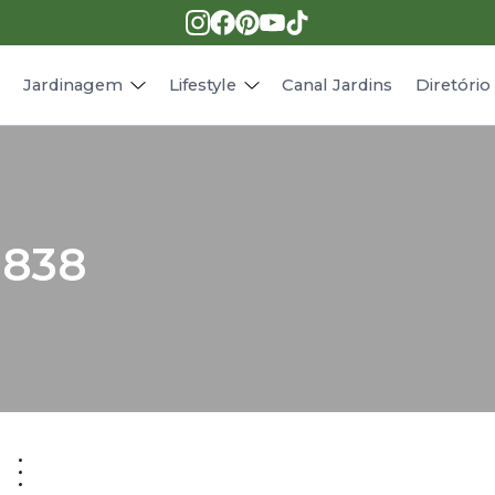
Pragas e doenças
Receitas
Paisagismo
Animais
s
Jardinagem
Lifestyle
Canal Jardins
Diretóri
9838