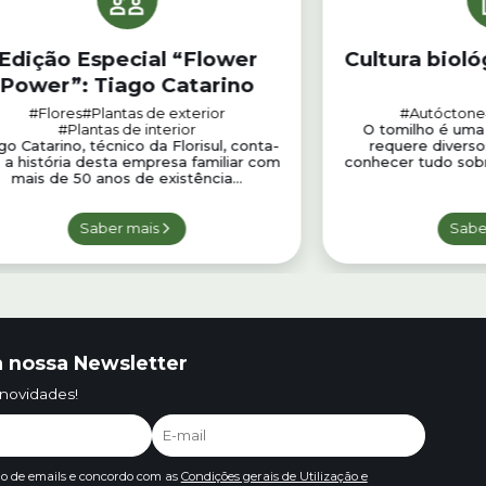
Edição Especial “Flower
Cultura bioló
Power”: Tiago Catarino
#Flores
#Plantas de exterior
#Autóctone
#Plantas de interior
O tomilho é uma
go Catarino, técnico da Florisul, conta-
requere diverso
 a história desta empresa familiar com
conhecer tudo sobre
mais de 50 anos de existência...
Saber mais
Sabe
 nossa Newsletter
 novidades!
io de emails e concordo com as
Condições gerais de Utilização e