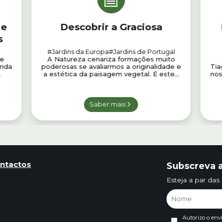
 e
Descobrir a Graciosa
s
#Jardins da Europa
#Jardins de Portugal
 e
A Natureza cenariza formações muito
rida
poderosas se avaliarmos a originalidade e
Tia
.
a estética da paisagem vegetal. É este...
nos
Saber mais
ntactos
Subscreva a
Esteja a par das
Autorizo o env