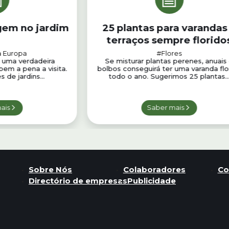
gem no jardim
25 plantas para varandas
terraços sempre florido
a Europa
#Flores
 uma verdadeira
Se misturar plantas perenes, anuais
bem a pena a visita.
bolbos conseguirá ter uma varanda flo
 de jardins...
todo o ano. Sugerimos 25 plantas..
ais
Saber mais
Sobre Nós
Colaboradores
Co
Directório de empresas
Publicidade