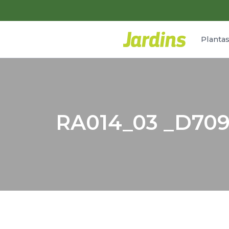
Planta
RA014_03 _D70