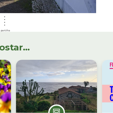
partilha
tar...