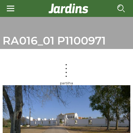
RA016_01 P1100971
partilha