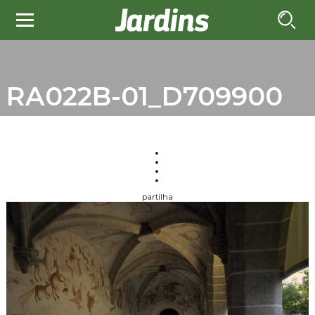
RA022B-01_D709900
partilha