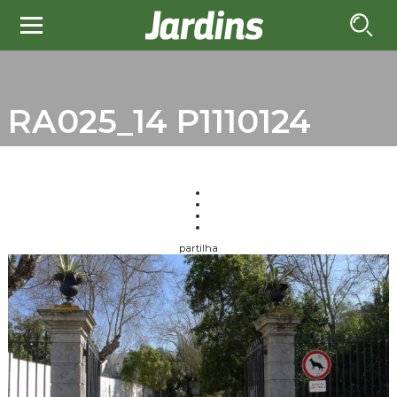
RA025_14 P1110124
partilha