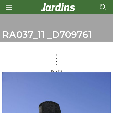
RA037_11 _D709761
partilha