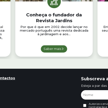
Conheça o fundador da
Revista Jardins
al
Por que é que em 2002 decide lançar no
En
ssa
mercado português uma revista dedicada
seu 
ns
à jardinagem e aos...
k,
Saber mais
ntactos
Subscreva a
Esteja a par das
Autorizo o env
Contratação
e