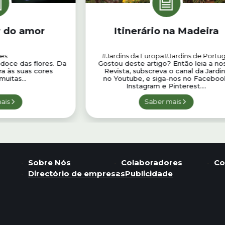
r do amor
Itinerário na Madeira
res
#Jardins da Europa
#Jardins de Portug
 doce das flores. Da
Gostou deste artigo? Então leia a no
ra às suas cores
Revista, subscreva o canal da Jardi
muitas...
no Youtube, e siga-nos no Faceboo
Instagram e Pinterest....
ais
Saber mais
Sobre Nós
Colaboradores
Co
Directório de empresas
Publicidade