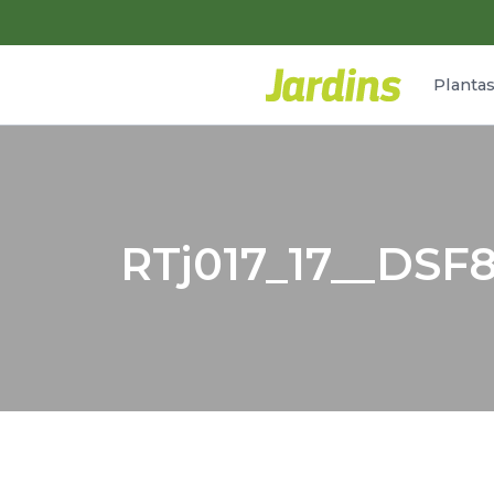
Planta
RTj017_17__DSF