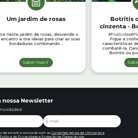
Um jardim de rosas
Botritis 
cinzenta - B
P
tre neste jardim de rosas, desvende o
#Frutícolas
#Pl
encanto e tire ideias para criar as suas
Fique a conhe
bordaduras combinando...
características 
combatê-la. Des
Botritis ou po
Saber mais
Sabe
 nossa Newsletter
 novidades!
io de emails e concordo com as
Condições gerais de Utilização e
Política de Privacidade e Proteção de Dados
do site.