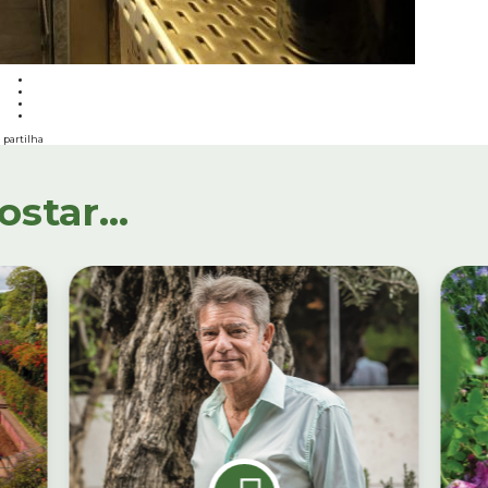
partilha
tar...