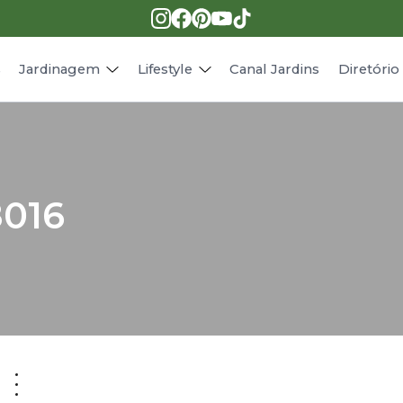
Pragas e doenças
Receitas
Paisagismo
Animais
s
Jardinagem
Lifestyle
Canal Jardins
Diretóri
8016