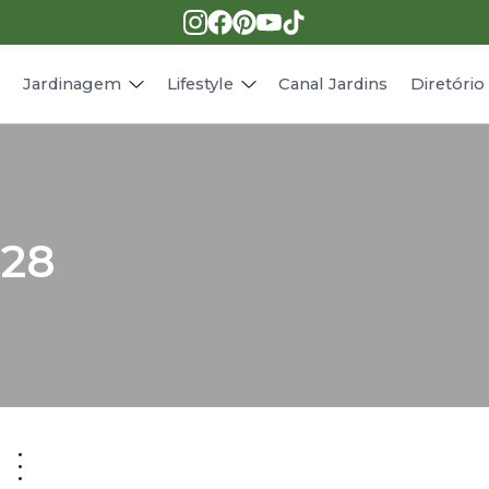
Pragas e doenças
Receitas
Paisagismo
Animais
s
Jardinagem
Lifestyle
Canal Jardins
Diretóri
928