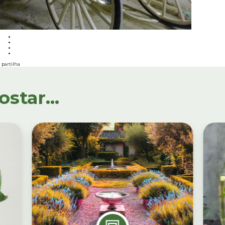
partilha
tar...