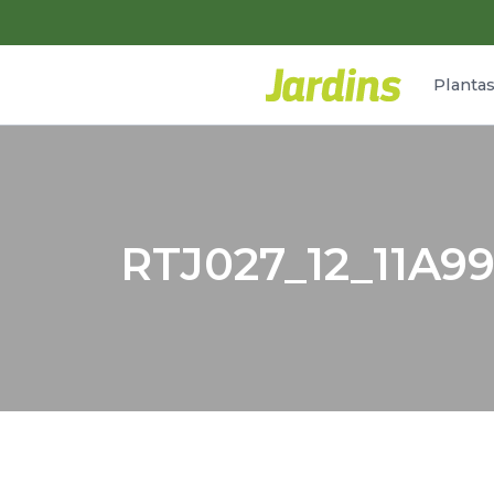
Planta
RTJ027_12_11A9