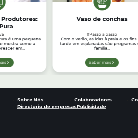
 Produtores:
Vaso de conchas
 Pura
va
#Passo a passo
 Pura é uma pequena
Com o verão, as idas à praia e os fins
ue mostra como a
tarde em esplanadas são programas
orescer em...
família...
ais
Saber mais
Sobre Nós
Colaboradores
Co
Directório de empresas
Publicidade