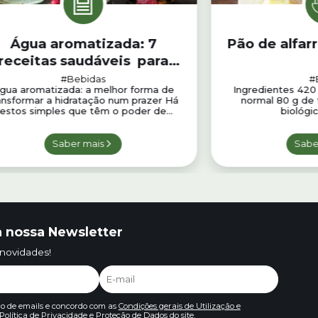
Água aromatizada: 7
Pão de alfar
receitas saudáveis para
eber mais água todos os
#Bebidas
#
gua aromatizada: a melhor forma de
Ingredientes 420 
dias
ansformar a hidratação num prazer Há
normal 80 g de f
estos simples que têm o poder de...
biológic
Saber mais
Sabe
 nossa Newsletter
 novidades!
io de emails e concordo com as
Condições gerais de Utilização e
Política de Privacidade e Proteção de Dados
do site.