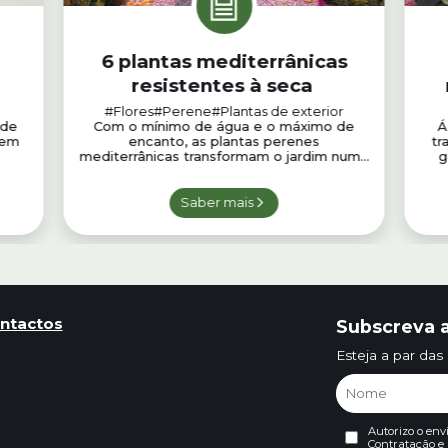
6 plantas mediterrânicas
resistentes à seca
b
#Flores
#Perene
#Plantas de exterior
 de
Com o mínimo de água e o máximo de
Á
 em
encanto, as plantas perenes
tr
mediterrânicas transformam o jardim num...
g
Saber mais
ntactos
Subscreva a
Esteja a par das
Autorizo o env
Contratação
e