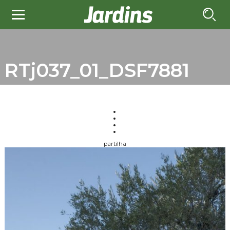
RTj037_01_DSF7881
partilha