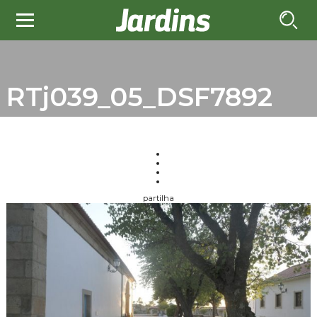
RTj039_05_DSF7892
partilha