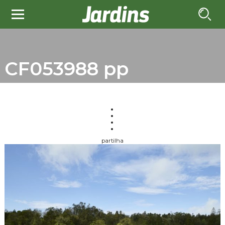
CF053988 pp
partilha