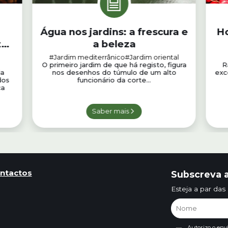
Água nos jardins: a frescura e
Ho
to
a beleza
#Jardim mediterrânico
#Jardim oriental
O primeiro jardim de que há registo, figura
R
la
nos desenhos do túmulo de um alto
exc
dos
funcionário da corte...
ça
Saber mais
ntactos
Subscreva a
Esteja a par das
Autorizo o env