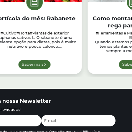
rtícola do mês: Rabanete
Como montar
rega par
#Cultivo
#Horta
#Plantas de exterior
#Ferramentas e M
aphanus sativus L. O rabanete é uma
#
elente opção para dietas, pois é muito
Quando estamos pre
nutritivo e pouco calórico....
temos plantas e
sempre a mes
Saber mais
Sabe
 nossa Newsletter
 novidades!
io de emails e concordo com as
Condições gerais de Utilização e