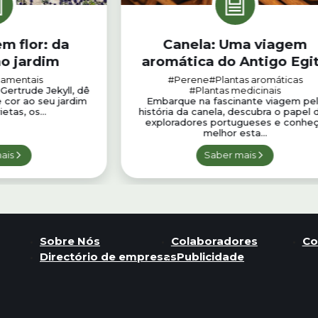
m flor: da
Canela: Uma viagem
ao jardim
aromática do Antigo Egi
ao Sri Lanka
namentais
#Perene
#Plantas aromáticas
Gertrude Jekyll, dê
#Plantas medicinais
 cor ao seu jardim
Embarque na fascinante viagem pe
etas, os...
história da canela, descubra o papel 
exploradores portugueses e conhe
melhor esta...
ais
Saber mais
Sobre Nós
Colaboradores
Co
Directório de empresas
Publicidade