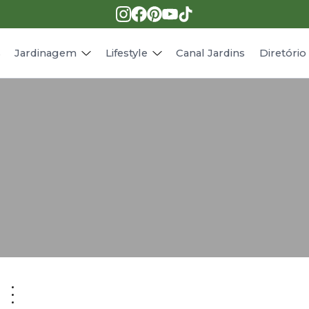
Pragas e doenças
Receitas
Paisagismo
Animais
s
Jardinagem
Lifestyle
Canal Jardins
Diretóri