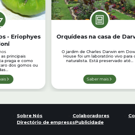
s - Eriophyes
Orquídeas na casa de Dar
doni
nos
O jardim de Charles Darwin em Do
as principais
House foi um laboratório vivo para 
sta praga e como
naturalista. Está preservado até...
caro dos gomos ou
as...
ais
Saber mais
Sobre Nós
Colaboradores
Co
Directório de empresas
Publicidade