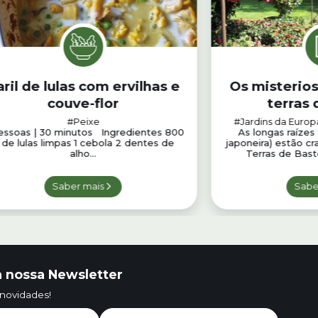
ril de lulas com ervilhas e
Os misteriosos “jardin
couve-flor
terras 
#Peixe
#Jardins da Europ
essoas | 30 minutos Ingredientes 800
As longas raízes
 de lulas limpas 1 cebola 2 dentes de
japoneira) estão cr
alho...
Terras de Basto
Saber mais
Sabe
 nossa Newsletter
 novidades!