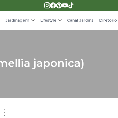
Pragas e doenças
Receitas
Paisagismo
Animais
s
Jardinagem
Lifestyle
Canal Jardins
Diretóri
mellia japonica)