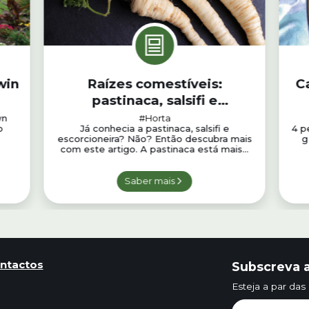
win
Raízes comestíveis:
Ca
pastinaca, salsifi e
escorcioneira
wn
#Horta
o
Já conhecia a pastinaca, salsifi e
4 p
escorcioneira? Não? Então descubra mais
g
com este artigo. A pastinaca está mais...
Saber mais
ntactos
Subscreva a
Esteja a par das