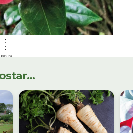
partilha
tar...