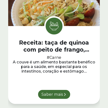
a
Receita: taça de quinoa
com peito de frango,
mostarda e salada de
#Carne
minas
A couve é um alimento bastante benéfico
couve, maçã e cenoura
as
para a saúde, em especial para os
intestinos, coração e estômago....
Saber mais