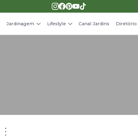
Pragas e doenças
Receitas
Paisagismo
Animais
s
Jardinagem
Lifestyle
Canal Jardins
Diretóri