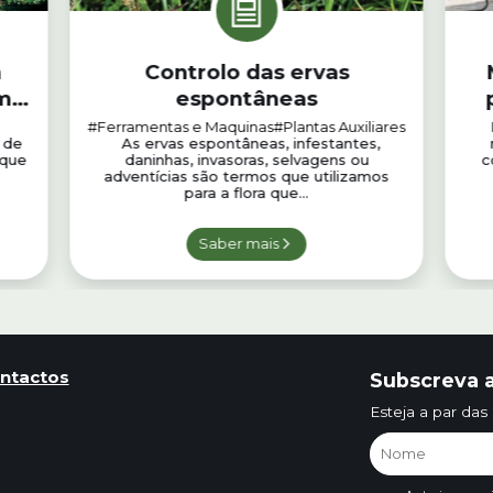
m
Controlo das ervas
m
espontâneas
#Ferramentas e Maquinas
#Plantas Auxiliares
 de
As ervas espontâneas, infestantes,
 que
daninhas, invasoras, selvagens ou
c
adventícias são termos que utilizamos
para a flora que...
Saber mais
ntactos
Subscreva a
Esteja a par das