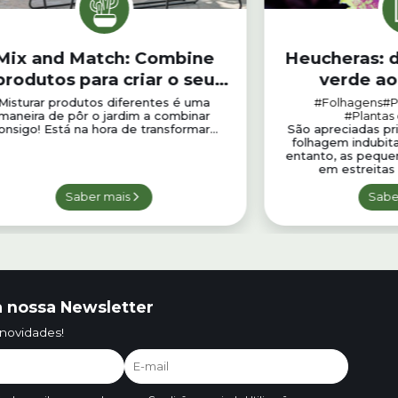
Mix and Match: Combine
Heucheras: 
produtos para criar o seu
verde ao
estilo
Misturar produtos diferentes é uma
#Folhagens
#P
maneira de pôr o jardim a combinar
#Plantas
onsigo! Está na hora de transformar...
São apreciadas pr
folhagem indubit
entanto, as peque
em estreitas 
Saber mais
Sabe
 nossa Newsletter
 novidades!