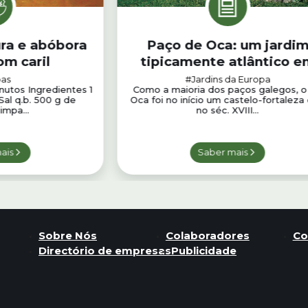
ra e abóbora
Paço de Oca: um jardi
om caril
tipicamente atlântico e
Galiza
as
#Jardins da Europa
nutos Ingredientes 1
Como a maioria dos paços galegos, o
Sal q.b. 500 g de
Oca foi no início um castelo-fortaleza
impa...
no séc. XVIII...
ais
Saber mais
Sobre Nós
Colaboradores
Co
Directório de empresas
Publicidade