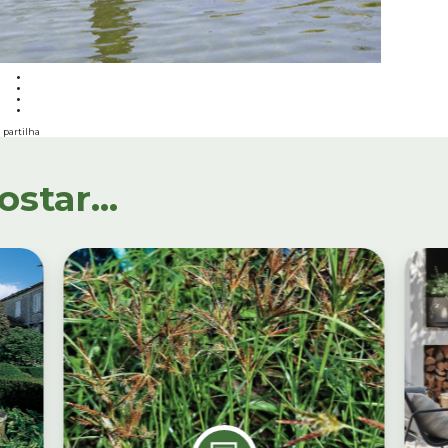
partilha
tar...