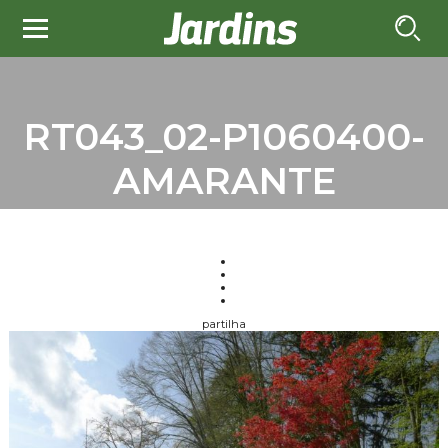
RT043_02-P1060400-
AMARANTE
partilha