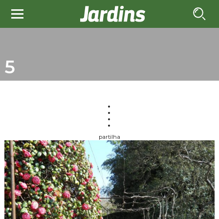
5
partilha