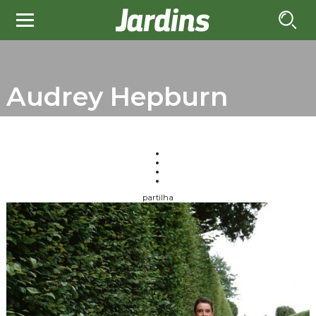
Audrey Hepburn
partilha