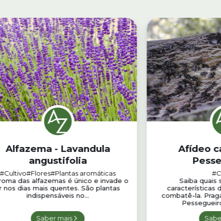
Alfazema - Lavandula
Afídeo c
angustifolia
Pesse
Pterochloro
#Cultivo
#Flores
#Plantas aromáticas
#C
roma das alfazemas é único e invade o
Saiba quais 
r nos dias mais quentes. São plantas
características
indispensáveis no...
combatê-la. Prag
Pessegueiro,
Saber mais
Sabe