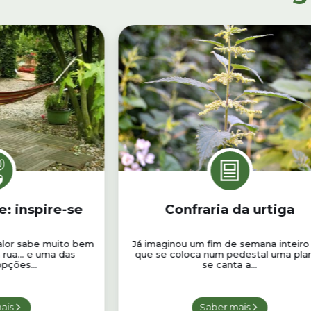
: inspire-se
Confraria da urtiga
calor sabe muito bem
Já imaginou um fim de semana inteir
a rua… e uma das
que se coloca num pedestal uma plan
pções...
se canta a...
ais
Saber mais