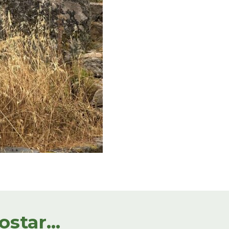
tar...