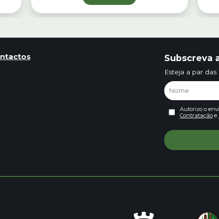
ntactos
Subscreva a
Esteja a par das
Autorizo o env
Contratação
e