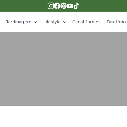
Pragas e doenças
Receitas
Paisagismo
Animais
s
Jardinagem
Lifestyle
Canal Jardins
Diretóri