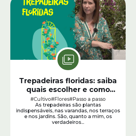
Trepadeiras floridas: saiba
quais escolher e como
cuidar
#Cultivo
#Flores
#Passo a passo
As trepadeiras são plantas
indispensáveis, nas varandas, nos terraços
e nos jardins. São, quanto a mim, os
verdadeiros...