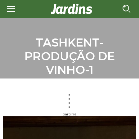
TASHKENT-
PRODUÇÃO DE
VINHO-1
partilha