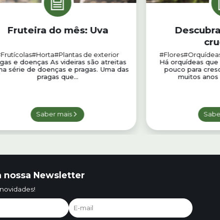
Fruteira do mês: Uva
Descubra
cru
Frutícolas
#Horta
#Plantas de exterior
#Flores
#Orquídea
gas e doenças As videiras são atreitas
Há orquídeas que
ma série de doenças e pragas. Uma das
pouco para cresce
pragas que...
muitos anos 
Saber mais
Sabe
 nossa Newsletter
 novidades!