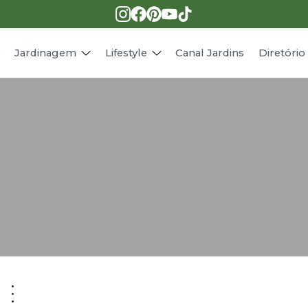
Pragas e doenças
Receitas
Paisagismo
Animais
s
Jardinagem
Lifestyle
Canal Jardins
Diretóri