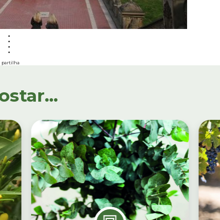
partilha
tar...