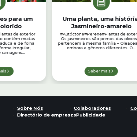
es para um
Uma planta, uma história
colorido
Jasmineiro-amarelo
lantas de exterior
#Autóctone
#Perene
#Plantas de exter
ro contém muitas
Os jasmineiros são primos das oliveir
caduca e de folha
pertencem à mesma família – Oleacea
orma irregular,
embora a géneros diferentes. O...
 ramagens...
ais
Saber mais
Sobre Nós
Colaboradores
Co
Directório de empresas
Publicidade