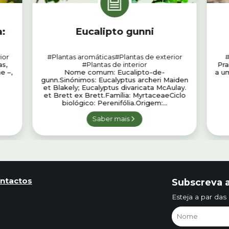
:
Eucalipto gunni
ior
#Plantas aromáticas
#Plantas de exterior
#
as,
#Plantas de interior
Pra
e –,
Nome comum: Eucalipto-de-
a u
gunn.Sinónimos: Eucalyptus archeri Maiden
et Blakely; Eucalyptus divaricata McAulay.
et Brett ex Brett.Família: MyrtaceaeCiclo
biológico: Perenifólia.Origem:...
Saber mais
ntactos
Subscreva a
Esteja a par das