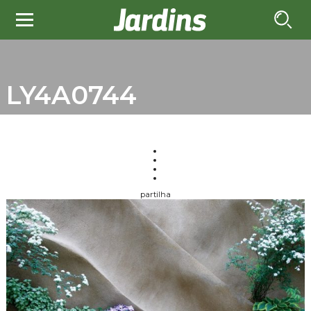
LY4A0744
partilha