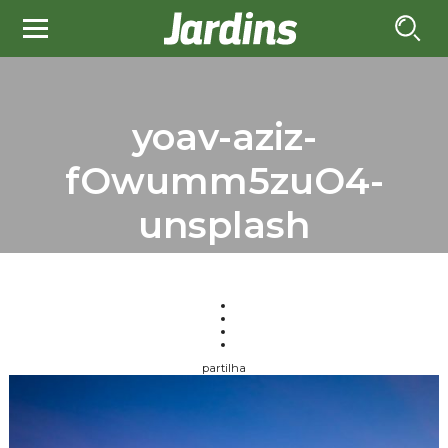
yoav-aziz-
fOwumm5zuO4-
unsplash
partilha