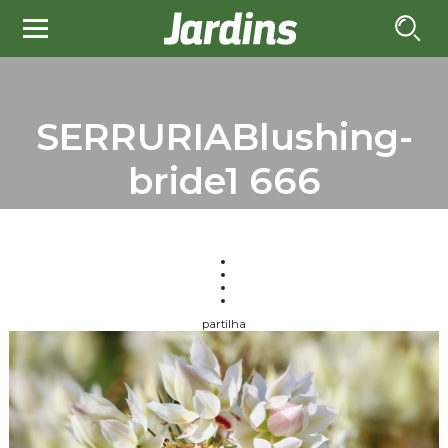
SERRURIABlushing-
bride1 666
partilha