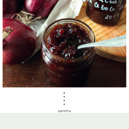
partilha