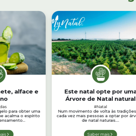
ete, alface e
Este natal opte por um
ino
Árvore de Natal natural
das
#Natal
gelo para obter uma
Num movimento de volta às tradições
ue acalma o espírito
cada vez mais pessoas a optar por árv
ensamento...
de natal naturais....
ais
Saber mais