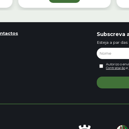
ntactos
Subscreva a
Esteja a par das
Autorizo o env
Contratação
e