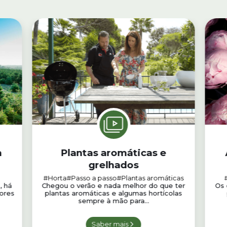
a
Plantas aromáticas e
grelhados
#Horta
#Passo a passo
#Plantas aromáticas
, há
Chegou o verão e nada melhor do que ter
Os 
ores
plantas aromáticas e algumas hortícolas
sempre à mão para...
Saber mais