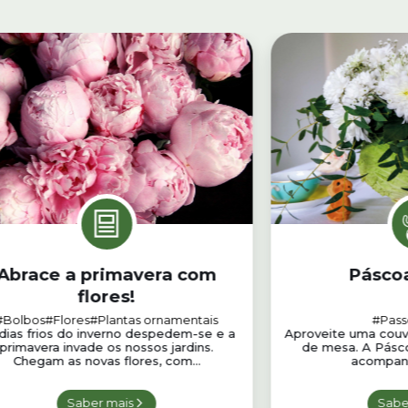
Abrace a primavera com
Páscoa
flores!
#Bolbos
#Flores
#Plantas ornamentais
#Pass
dias frios do inverno despedem-se e a
Aproveite uma couv
primavera invade os nossos jardins.
de mesa. A Pásco
Chegam as novas flores, com...
acompanh
Saber mais
Sabe