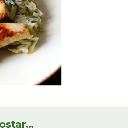
tar...