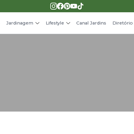
Pragas e doenças
Receitas
Paisagismo
Animais
s
Jardinagem
Lifestyle
Canal Jardins
Diretóri