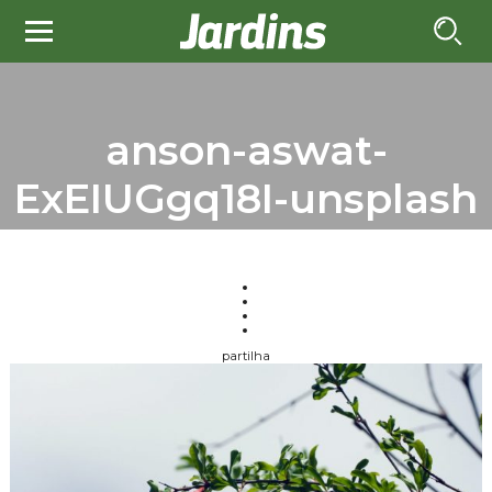
anson-aswat-
ExEIUGgq18I-unsplash
partilha