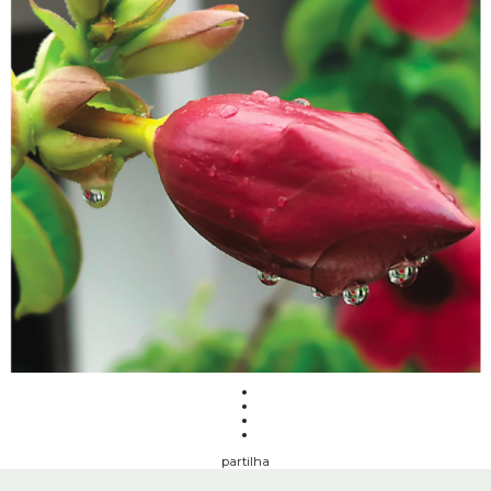
partilha