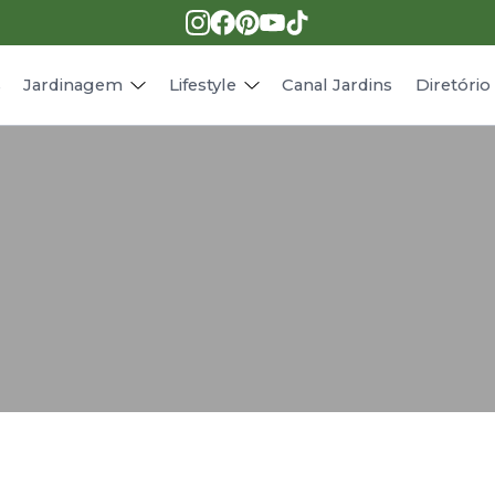
Pragas e doenças
Receitas
Paisagismo
Animais
s
Jardinagem
Lifestyle
Canal Jardins
Diretóri