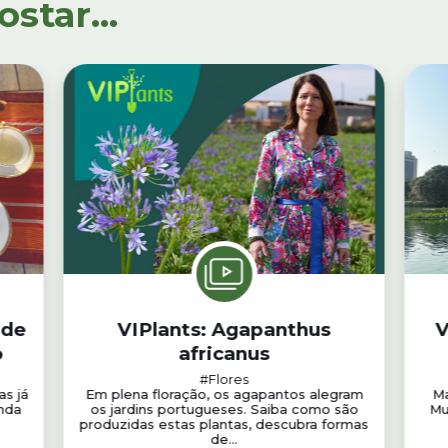
tar...
 de
VIPlants: Agapanthus
V
o
africanus
#Flores
as já
Em plena floração, os agapantos alegram
Ma
nda
os jardins portugueses. Saiba como são
Mu
produzidas estas plantas, descubra formas
de...