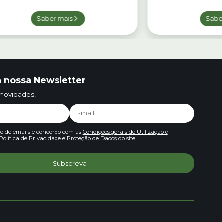
Saber mais
Sabe
 nossa Newsletter
 novidades!
io de emails e concordo com as
Condições gerais de Utilização e
Política de Privacidade e Proteção de Dados
do site.