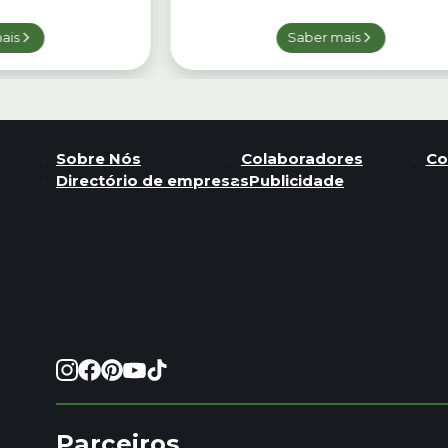
ais
Saber mais
Sobre Nós
Colaboradores
Co
Directório de empresas
Publicidade
Parceiros