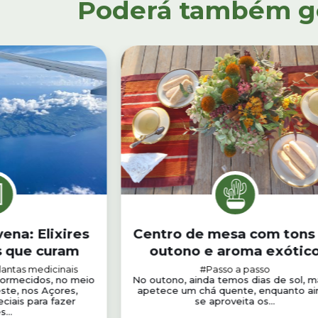
Poderá também gos
ena: Elixires
Centro de mesa com tons
s que curam
outono e aroma exótic
lantas medicinais
#Passo a passo
dormecidos, no meio
No outono, ainda temos dias de sol, m
ste, nos Açores,
apetece um chá quente, enquanto ai
ciais para fazer
se aproveita os...
s...