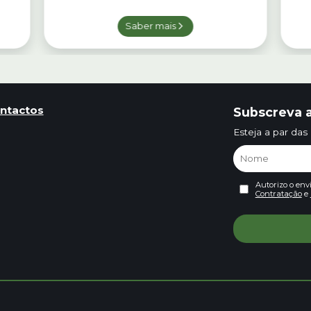
Saber mais
ntactos
Subscreva a
Esteja a par das
Autorizo o env
Contratação
e