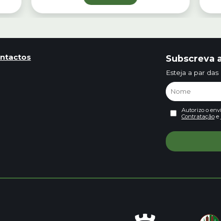
ntactos
Subscreva a
Esteja a par das
Autorizo o env
Contratação
e