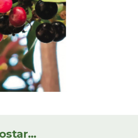
tar...