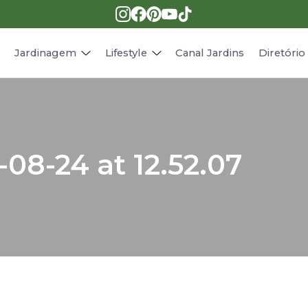
Pragas e doenças
Receitas
Paisagismo
Animais
s
Jardinagem
Lifestyle
Canal Jardins
Diretóri
08-24 at 12.52.07