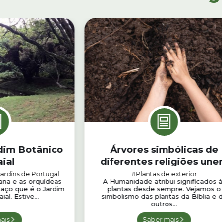
dim Botânico
Árvores simbólicas de
ial
diferentes religiões un
comunidades
ardins de Portugal
#Plantas de exterior
iana e as orquídeas
A Humanidade atribui significados 
paço que é o Jardim
plantas desde sempre. Vejamos o
al. Estive...
simbolismo das plantas da Bíblia e 
outros...
ais
Saber mais