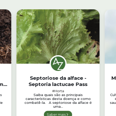
Septoriose da alface -
M
em
Septoria lactucae Pass
#Horta
às
Saiba quais são as principais
Cul
características desta doença e como
de
combatê-la. A septoriose da alface é
sau
uma...
Saber mais