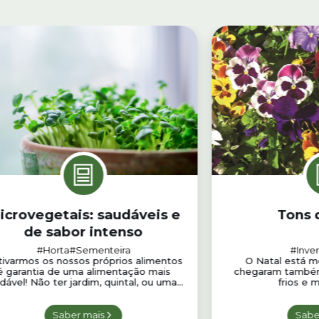
icrovegetais: saudáveis e
Tons 
de sabor intenso
#Horta
#Sementeira
#Inve
tivarmos os nossos próprios alimentos
O Natal está m
é garantia de uma alimentação mais
chegaram também 
dável! Não ter jardim, quintal, ou uma...
frios e m
Saber mais
Sabe