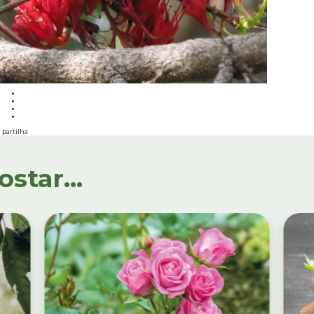
partilha
tar...