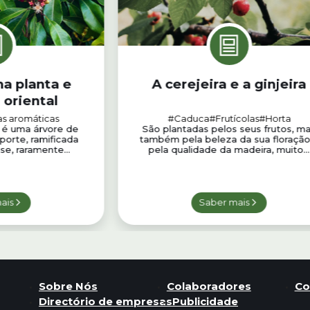
ma planta e
A cerejeira e a ginjeira
 oriental
as aromáticas
#Caduca
#Frutícolas
#Horta
o é uma árvore de
São plantadas pelos seus frutos, m
orte, ramificada
também pela beleza da sua floração
e, raramente...
pela qualidade da madeira, muito...
ais
Saber mais
Sobre Nós
Colaboradores
Co
Directório de empresas
Publicidade