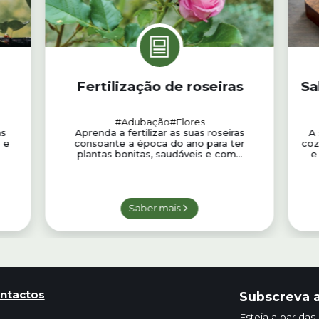
Fertilização de roseiras
Sa
#Adubação
#Flores
as
Aprenda a fertilizar as suas roseiras
A 
 e
consoante a época do ano para ter
coz
plantas bonitas, saudáveis e com...
e
Saber mais
ntactos
Subscreva a
Esteja a par das