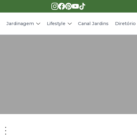
Pragas e doenças
Receitas
Paisagismo
Animais
s
Jardinagem
Lifestyle
Canal Jardins
Diretóri