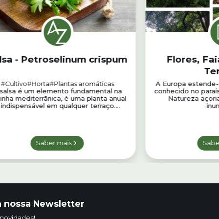
lsa - Petroselinum crispum
Flores, Fai
Ter
#Cultivo
#Horta
#Plantas aromáticas
A Europa estende-
salsa é um elemento fundamental na
conhecido no paraí
inha mediterrânica, é uma planta anual
Natureza açori
 indispensável em qualquer terraço....
inu
Saber mais
Sabe
 nossa Newsletter
 novidades!