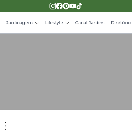
Pragas e doenças
Receitas
Paisagismo
Animais
s
Jardinagem
Lifestyle
Canal Jardins
Diretóri