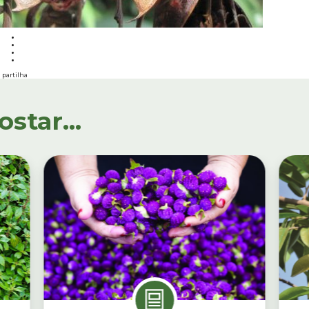
partilha
tar...