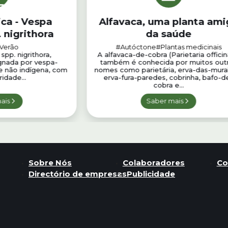
ica - Vespa
Alfavaca, uma planta ami
 nigrithora
da saúde
Verão
#Autóctone
#Plantas medicinais
spp. nigrithora,
A alfavaca-de-cobra (Parietaria officina
nada por vespa-
também é conhecida por muitos out
ie não indígena, com
nomes como parietária, erva-das-mura
ridade...
erva-fura-paredes, cobrinha, bafo-d
cobra e...
ais
Saber mais
Sobre Nós
Colaboradores
Co
Directório de empresas
Publicidade