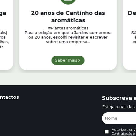
ga
20 anos de Cantinho das
De
aromáticas
#Plantas aromáticas
lis)
Para a edição em que a Jardins comemora
Sã
ros
os 20 anos, escolhi revisitar e escrever
lhas,
sobre uma empresa...
c
e-
Saber mais
ntactos
Subscreva a
Esteja a par das
Autorizo o env
Contratação
e