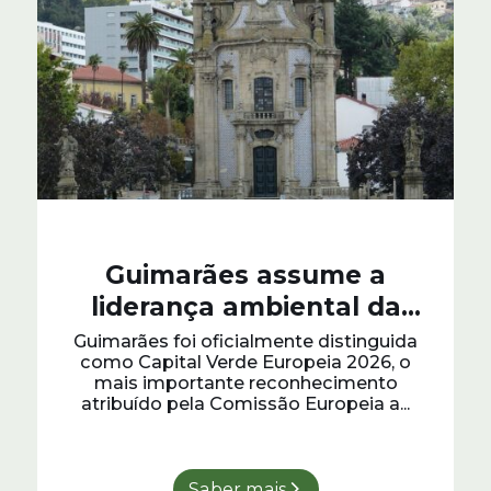
Guimarães assume a
liderança ambiental da
Europa como Capital Verde
Guimarães foi oficialmente distinguida
como Capital Verde Europeia 2026, o
Europeia 2026
mais importante reconhecimento
atribuído pela Comissão Europeia a...
Saber mais