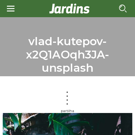
vlad-kutepov-
x2Q1AOqh3JA-
unsplash
partilha