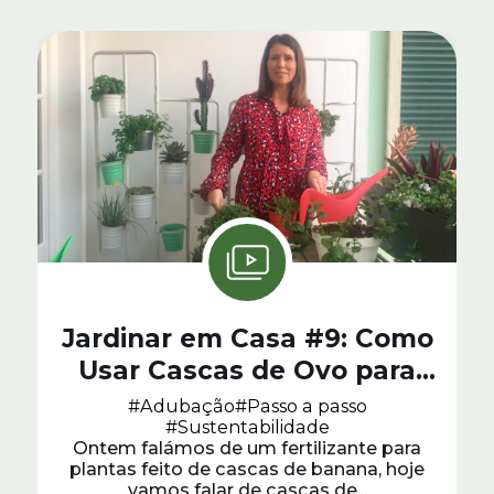
Jardinar em Casa #9: Como
Usar Cascas de Ovo para
Adubar as Plantas
#Adubação
#Passo a passo
#Sustentabilidade
Ontem falámos de um fertilizante para
plantas feito de cascas de banana, hoje
vamos falar de cascas de...