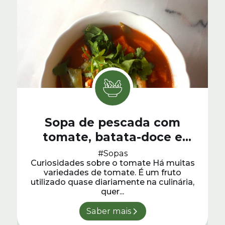
Sopa de pescada com
tomate, batata-doce e
ervilhas de quebrar
#Sopas
Curiosidades sobre o tomate Há muitas
variedades de tomate. É um fruto
utilizado quase diariamente na culinária,
quer...
Saber mais