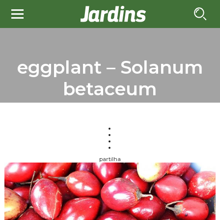
eggplant – Solanum
betaceum
partilha