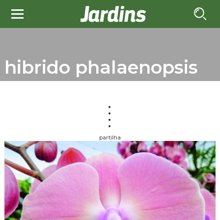
hibrido phalaenopsis
partilha