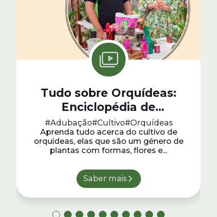
Tudo sobre Orquídeas:
Enciclopédia de
Jardinagem #5
#Adubação
#Cultivo
#Orquídeas
Aprenda tudo acerca do cultivo de
orquídeas, elas que são um género de
plantas com formas, flores e...
Saber mais