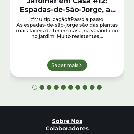
Jardinar em Casa #12:
Espadas-de-São-Jorge, as
Plantas Mais Fáceis de
#Multiplicação
#Passo a passo
As espadas-de-são-jorge são das plantas
Cuidar e Multiplicar
mais fáceis de ter em casa, na varanda ou
no jardim. Muito resistentes,...
Saber mais
Sobre Nós
Colaboradores