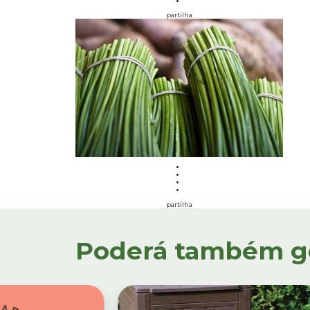
partilha
partilha
Poderá também gos