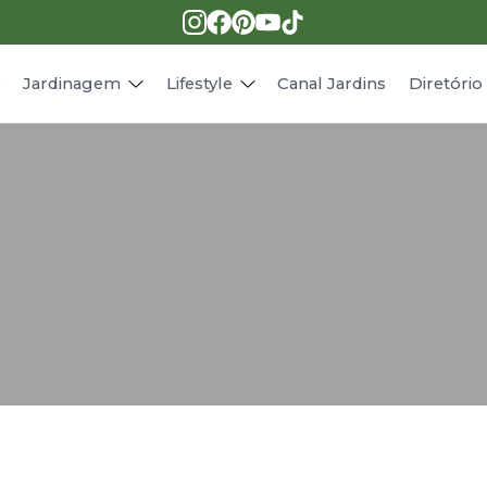
Pragas e doenças
Receitas
Paisagismo
Animais
s
Jardinagem
Lifestyle
Canal Jardins
Diretóri