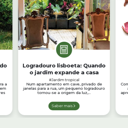
 do
Logradouro lisboeta: Quando
o jardim expande a casa
#Jardim tropical
ra a
Num apartamento em cave, privado de
Como
 em
janelas para a rua, um pequeno logradouro
res
tornou-se a origem da luz,...
apr
Saber mais