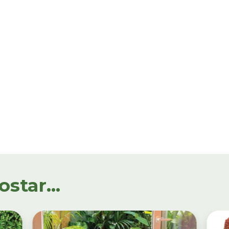
tar...