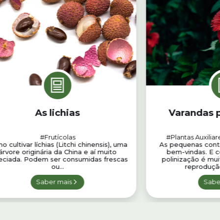
As lichias
Varandas p
#Frutícolas
#Plantas Auxiliar
 cultivar líchias (Litchi chinensis), uma
As pequenas contri
árvore originária da China e aí muito
bem-vindas. E c
eciada. Podem ser consumidas frescas
polinização é m
ou...
reproduçã
Saber mais
Sabe