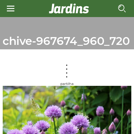
chive-967674_960_720
partilha