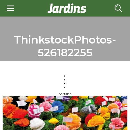
ThinkstockPhotos-
526182255
partilha