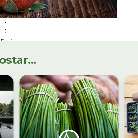
partilha
tar...