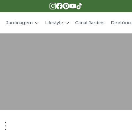
Pragas e doenças
Receitas
Paisagismo
Animais
s
Jardinagem
Lifestyle
Canal Jardins
Diretóri