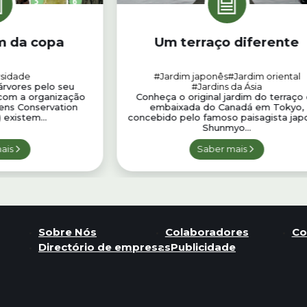
m da copa
Um terraço diferente
rsidade
#Jardim japonês
#Jardim oriental
árvores pelo seu
#Jardins da Ásia
 com a organização
Conheça o original jardim do terraço
ens Conservation
embaixada do Canadá em Tokyo,
 existem...
concebido pelo famoso paisagista jap
Shunmyo...
ais
Saber mais
Sobre Nós
Colaboradores
Co
Directório de empresas
Publicidade