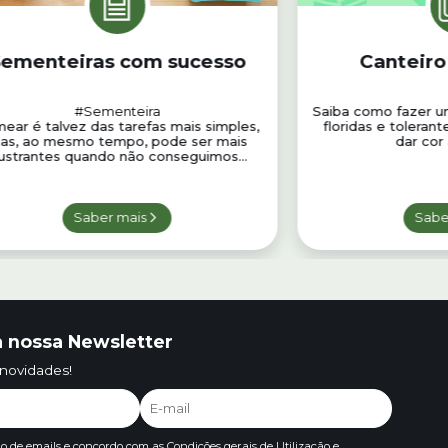
ementeiras com sucesso
Canteiro
#Sementeira
Saiba como fazer u
ear é talvez das tarefas mais simples,
floridas e toleran
as, ao mesmo tempo, pode ser mais
dar cor 
rustrantes quando não conseguimos...
Saber mais
Sabe
 nossa Newsletter
 novidades!
io de emails e concordo com as
Condições gerais de Utilização e